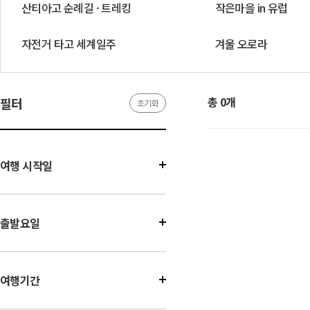
산티아고 순례길 · 트레킹
작은마을 in 유럽
자전거 타고 세계일주
겨울 오로라
총 0개
필터
초기화
여행 시작일
출발요일
여행기간