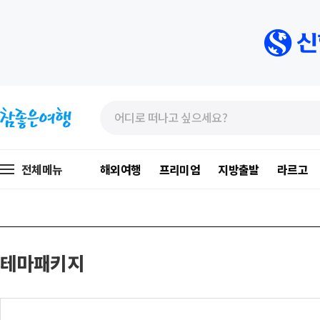
»
»
본
주
문
메
바
뉴
로
가
전체메뉴
해외여행
프리미엄
지방출발
라르고
가
기
기
테마패키지