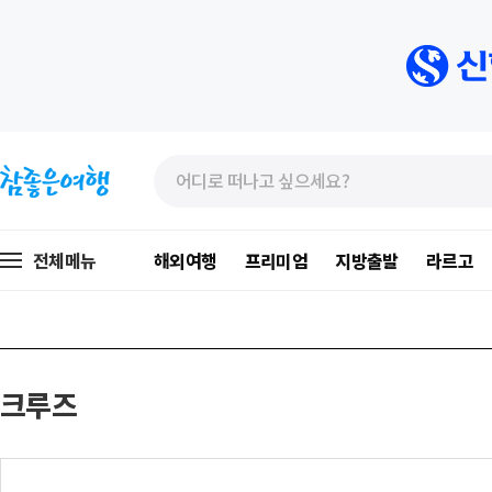
»
»
본
주
문
메
바
뉴
로
가
전체메뉴
해외여행
프리미엄
지방출발
라르고
가
기
기
크루즈