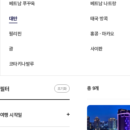
베트남 푸꾸옥
베트남 나트랑
대만
태국 방콕
필리핀
홍콩 · 마카오
괌
사이판
코타키나발루
총 9개
필터
초기화
여행 시작일