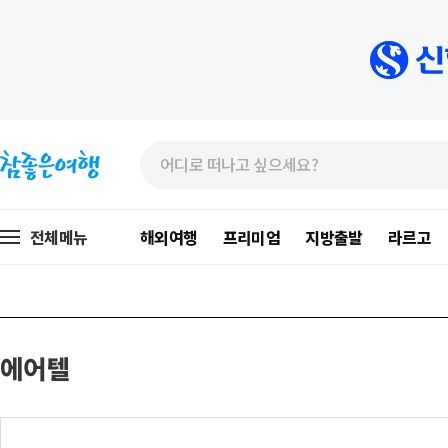
»
»
본
주
문
메
바
뉴
로
가
전체메뉴
해외여행
프리미엄
지방출발
라르고
가
기
기
에어텔