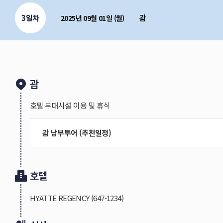
2. 하얏트리젠시 괌은 42㎡ 여유로운 객실 크기를 제공
3일차
- 타 호텔에 비해 객실크기가 큽니다. 여유로운 객실크기
괌
2025년 09월 01일 (월)
3. 3개의 수영장과 2개의 슬라이드로 바다로 나갈 필요
- 유아풀이 있어 유아동반 가족은 함께 이용 가능합니다.
4. 리젠시클럽 이용 고객님은 12층에 위치한 리젠시 클
괌
(라운지에는 외부 음식과 음료 반입이 불가합니다. 슬리퍼
- 이브닝 칵테일 : 17시-19시
호텔 부대시설 이용 및 휴식
5. 하얏트리젠시는 헐리웃베드요청이 불가능합니다.
-
필요하시다면 킹베드룸으로 요청을 대체해드리고 있습
괌 남부투어 (추천일정)
호텔
HYATTE REGENCY
(647-1234)