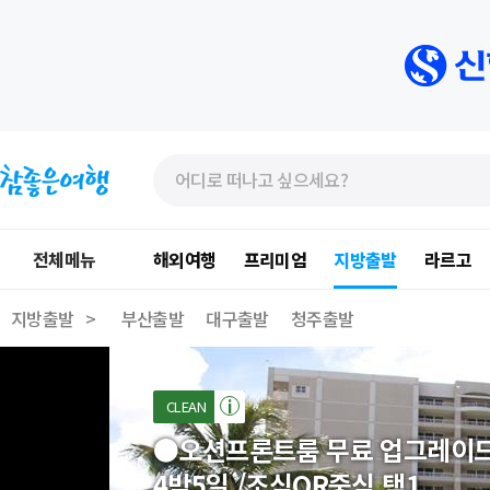
»
»
본
주
문
메
바
뉴
로
가
전체메뉴
해외여행
프리미엄
지방출발
라르고
가
기
기
지방출발 >
부산출발
대구출발
청주출발
CLEAN
●오션프론트룸 무료 업그레이드
4박5일 /조식OR중식 택1