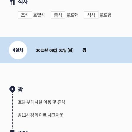
식사
조식
호텔식
중식
불포함
석식
불포함
※ 추천일정입니다. 일정에 포함되어 있지 않습니다.
괌 남부 지역에 있는 주요 관광지를 둘러보는 투어를 '남
남부투어 이용시 개별 렌터카를 이용하셔야합니다.
4일차
괌
2025년 09월 02일 (화)
■ 담당자 추천코스 : 에메랄드 밸리 - 세티베이 전망대 - 
제프 파이럿츠 코브(제프버거 식당)
에메랄드 밸리(Emerald Velly)
돌담 사이를 가로질러 흐르는 물이 바다까지 이어지는 자
괌
큼 투명하고 맑은 물을 자랑합니다. 에메랄드 빛으로 일
게 뻗은 물길을 배경으로 인생 사진을 남겨보세요.
호텔 부대시설 이용 및 휴식
세티베이 전망대(Cetti Bay Overlook)
밤12시경 레이트 체크아웃
전망대에 올라서면 화산분출로 형성 된 1천여 개의 작은 
습니다. 시원한 바람과 함께 가슴이 뻥 뚫리는 대단히 멋