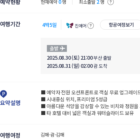
예약현황
0
2
현재예약
명
최소출발
명
여행기간
4박5일
항공여정보기
진에어
2025.08.30 (토) 21:00
부산 출발
2025.08.31 (일) 02:00
괌 도착
■ 예약자 전원 오션프론트로 객실 무료 업그레이
■ 시내중심 위치, 프리미엄 5성급
요약설명
■ 아름다운 석양을 감상할 수 있는 비치와 정원을
■ 타 호텔 대비 넓은 객실과 워터슬라이드 보유
여행여정
김해-괌-김해