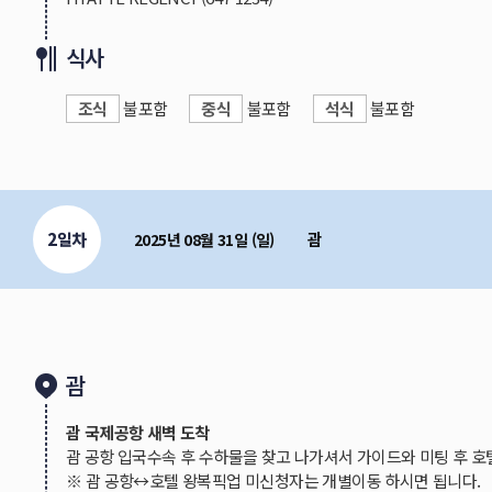
4. 미국 입국 조건이 강화됨에따라, 2011년 3월 이후 이
- 키즈밀 또는 핫밀 기내식을 원하시는 분은 진에어 홈
또는 북한방문기록이 있거나, 2021년 이후 쿠바 방문기록
(기내식 사전유료서비스 신청은 출발 48시간전까지만 
식사
국 시 별도의 비자를 발급받아야 합니다.
5. 이중 국적인 경우 미국여권과 한국여권 2개 다 소지하
3. 액체류, 젤류 기내 반입은 100ml 이하만 가능합니다.
조식
불포함
중식
불포함
석식
불포함
아있어야 합니다.
Q1 : 날씨는 어떤가요?
6. 카보타지룰로 인해 미국본토(출발지가 미국기준)에서
A1 : 일평균 27도 정도로 우리나라 여름 날씨와 비슷합니
4. 미국 VISA를 갖고 계신 분들은 여권과 함께 챙겨주셔
우 괌 입국이 불가합니다.
*미국 VISA 거절 경험이 있는 분은 입국이 거절될 수 있
예시1] 델타항공 탑승하여 한국 귀국 시 괌 입국 가능
Q2 : 반입금지 물품이 있나요?
*2011년 3월 이후 쿠바/이란/이라크/수단/시리아/예
예시2] 대한항공 탑승하여 한국 귀국 시 괌 입국 불가
A2 : 일반적인 반입금지 물품 외에도 육류(고기,소시지),
수 있습니다.
7.대한민국 이외 국적인 경우 미국 입국 가능여부는 대사
2일차
괌
2025년 08월 31일 (일)
8.전자여권을 필수로 지참해주셔야 합니다.
긴급여권으로
Q3 : 전압과 플러그는 어떻게되나요?
5. 괌으로 여행 시 임신 32~36주인 경우, 탑승일 기준
9.여권에 낙서, 메모하거나 기념스탬프 날인 등 여권이 훼
A3 : 전압은 120V, 60Hz로 110V 제품과 프리볼트 제
성하여 제출하여야합니다. 임신 37주 이상의 임산부는 
니 출입국 전 여권 손상 여부를 사전에 확인해주셔야 합니
11자 플러그(돼지코)를 준비해주시면됩니다.
10.여권의 사증란이 부족할 경우 출입국이 제한될 수 있
6. 진에어는 대한항공 마일리지 적립이 불가하며, 진에
11.괌은 미국령이지만, 미국비자 또는 ESTA가 필수 지
Q4 : 시차는 어떻게 되나요?
여행 다녀오신 후 30일 이내에 진에어 홈페이지를 통
괌
A4 : 한국보다 1시간 빠릅니다.(한국이 오전 10시면, 괌은 
※ 특가항공권일 경우 적립이 제한되거나, 소급적립될 수
괌 국제공항 새벽 도착
Q5 : 교통편은 어떻게 되나요?
괌 공항 입국수속 후 수하물을 찾고 나가셔서 가이드와 미팅 후 호
A5 : 괌은 대중교통이 발달하지않은 지역으로 일정 외 
7. 항공권 발권 후 영문스펠링 변경이 필요한 경우 1인
※ 괌 공항↔호텔 왕복픽업 미신청자는 개별이동 하시면 됩니다.
약 $20-50 정도입니다.