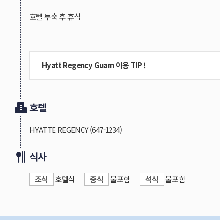
8. 인천-괌 노선 무료수하물은 기내수하물 1인 1개 12kg,
호텔 투숙 후 휴식
Q6 : 한국에서 지불한 여행경비 현금영수증 처리는 가능
A6 : 담당자에게 미리 말씀해주시면 출발 후 신청해드립
지난 여행에 대한 신청은 불가합니다.
※ 항공운항관련 추가 안내사항 : 항공 운항 일정은 국토
수 있습니다.
※ 해당 내용은 항공사 운영상황에 따라 변동될 수 있습
Hyatt Regency Guam 이용 TIP !
호텔
HYATTE REGENCY
(647-1234)
식사
조식
호텔식
중식
불포함
석식
불포함
1. 하얏트리젠시 괌은 투몬비치에 위치하고 있습니다.
-투몬비치와 시내 사이에 위치하고 있으며, 프라이빗 비