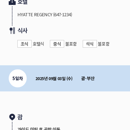
호텔
메리조 부두(Merizo Pier)
메리조 마을 옆에 위치하고 있는 부두로 현지인들이 물놀이
HYATTE REGENCY
(647-1234)
축제로 유명합니다.
식사
우마탁 마을(Umatac Village)
괌 남쪽의 소수 주민들로 구성되어있는 작고 조용한 어촌
조식
호텔식
중식
불포함
석식
불포함
험가 마젤란이 우연한 계기로 처음 발견하였으며, 스페인
지 입니다.
곰바위(Bear Rock Lane)
괌의 남부 해안도로 옆에 곰의 형상을 띤 바위가 바다 위에
5일차
괌-부산
2025년 09월 03일 (수)
이나라한 자연풀장(Inarajan Natural Pool)
자연이 만든 천연 해수 풀장으로 파도가 없어서 물놀이를
현지인들도 많이 찾는 관광지로 괌 남부투어의 필수 코스
제프 파이럿츠 코브(Jeff's Pirate's Cove)
스스로를 해적이라 칭하는 괌의 유명인사, 제프 아저씨가
괌
괌 남부투어 중 꼭 먹어야 할 괌 대표적인 맛집입니다. 
기의 재미있는 인테리어로 구성되어있는 가게 안에서 재미
가이드 미팅 후 공항 이동