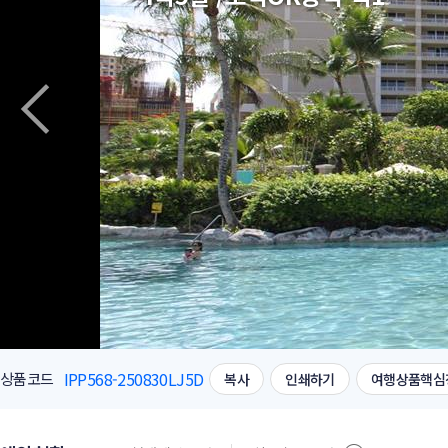
IPP568-250830LJ5D
상품코드
복사
인쇄하기
여행상품핵심