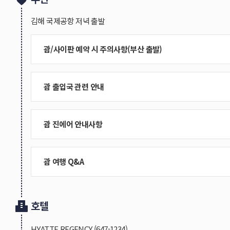
김해 국제공항 저녁 출발
괌/사이판 예약 시 주의사항(부산 출발)
김해공항 미팅
1. 김해공항 미팅이 없는 상품입니다.
괌 출입국 관련 안내
2. 출발 전 항공권(E-TICKET), 계약서, 확정일정표를
3. 계약서 동의는 필수입니다.
※ 입국 시 비자면제신청서(ETA)와 전자세관신고서를 
4. 출발 3시간 전 김해국제공항 항공사 카운터로 도착해
1) 비자면제신청서(ETA) : 1인당1매 필수, 출발7일전 신
괌 진에어 안내사항
- 작성링크 : https://g-cnmi-eta.cbp.dhs.gov
객실관련 추가 안내 사항
- 안내블로그 https://blog.naver.com/vgt0901/22367
※2023년 07월 01일부터 인천공항 제 2여객터미널에서
1. 괌, 사이판 호텔은 성인 2인 1실 기준입니다.
2) 전자세관신고서 : 가족당1매, 입국일로부터 72시간 이
제 2여객터미널에 위치한 진에어 카운터를 이용하여 주
2. 아동 및 유아가 동행하여도 추가 객실이 배정되지 
- 언어(LANGUAGE)를 한국어로 설정하여 작성 후 QR
괌 여행 Q&A
3. 단체 예약 특성상 별도의 호텔 바우처가 제공되지 않
- 괌 현지주소는 호텔 명 기재
1. 인천-괌 노선 진에어는 공항에서만 선착순으로 좌석 
4. 호텔 체크인 시 여권만으로 체크인 가능합니다.
- 작성 링크 : https://traveller.guamedf.landing.card
- 사전좌석배정을 원하시는분은 항공권 발권 후 진에
(좌석 사전배정 유료서비스는 출발 24시간전까지만 신청
환율관련 추가 안내 사항
호텔
1. 여권만료일이 출발일 기준 최소 6개월 이상 남아있어야
국외여행 표준약관 11조(여행요금의 변경)에 의거 본 상품
2. 미국 VISA 거절이력이 있는 분은 입국이 거절될 수 있
2.
2024년 12월 12일부로 왕복기내식(간단한 콜드밀)이
한 경우 여행요금의 추가 부담금이 발생할 수 있습니다. (
3. 미국 VISA를 갖고 계신 분들은 여권과 함께 소지 부
HYATTE REGENCY
(647-1234)