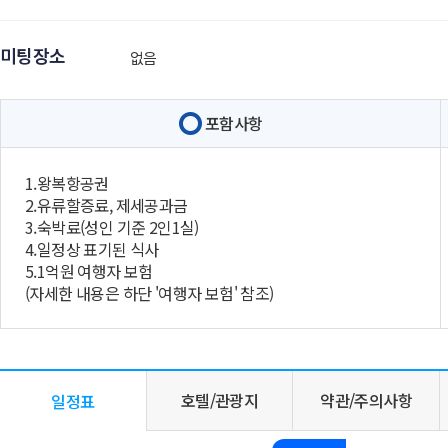
미팅장소
없음
포함사항
1.왕복항공권
2.유류할증료, 제세공과금
3.숙박료(성인 기준 2인1실)
4.일정상 표기된 식사
5.1억원 여행자 보험
(자세한 내용은 하단 '여행자 보험' 참조)
호텔/관광지
약관/주의사항
일정표